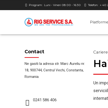
Program:
Luni - Vineri 08:00 - 16:30
Telefon:
+ 40 
Platform
Contact
Cariere
Ha
Ne gasiti la adresa str. Marc Aureliu nr.
18, 900744, Centrul Vechi, Constanta,
Romania.
Un impor
servicii
internat
0241 586 406