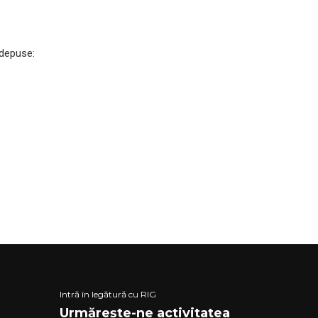
 depuse:
Intră în legătură cu RIG
Urmărește-ne activitatea