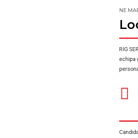
NE MA
Lo
RIG SER
echipa 
personal
Candidat