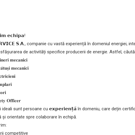
𝗶𝗺 𝗲𝗰𝗵𝗶𝗽𝗮!
𝗘𝗥𝗩𝗜𝗖𝗘 𝗦.𝗔., companie cu vastă experiență în domeniul energiei,
sfășurarea de activități specifice producerii de energie. Astfel, căută
𝐧𝐞𝐫𝐢 𝐦𝐞𝐜𝐚𝐧𝐢𝐜𝐢
𝐚̆𝐭𝐮𝐬̦𝐢 𝐦𝐞𝐜𝐚𝐧𝐢𝐜𝐢
𝐭𝐫𝐢𝐜𝐢𝐞𝐧𝐢
𝐩𝐥𝐚𝐫𝐢
𝐨𝐫𝐢
𝐭𝐲 𝐎𝐟𝐟𝐢𝐜𝐞𝐫
 ideali sunt persoane cu 𝗲𝘅𝗽𝗲𝗿𝗶𝗲𝗻𝘁̦𝗮̆ în domeniu, care dețin cert
și orientate spre colaborare în echipă.
im:
rii competitive