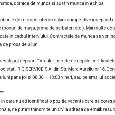
atice, dornice de munca si sustin munca in echipa.
oburile de mai sus, oferim salarii competitive incepand de 
e (bonuri de masa, prime de sarbatori etc.). Mai multe detal
ate in cadrul interviului. Contractele de munca se vor i
a de proba de 3 luni.
resati pot depune CV-urile, insotite de copiile certificatelor
ocietatii RIG SERVICE S.A. din Str. Marc Aureliu nr.18, Cons
 luni pana joi si 08:00 – 13:00 vineri, sau pe emailul soci
 in care nu ati identificat o pozitie vacanta care sa core
onale, ne puteti transmite un CV la adresa de email: re