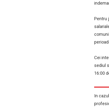
indeman
Pentru j
salarial
comunic
perioad
Cei inte
sediul s
16:00 de
In cazul
profesi