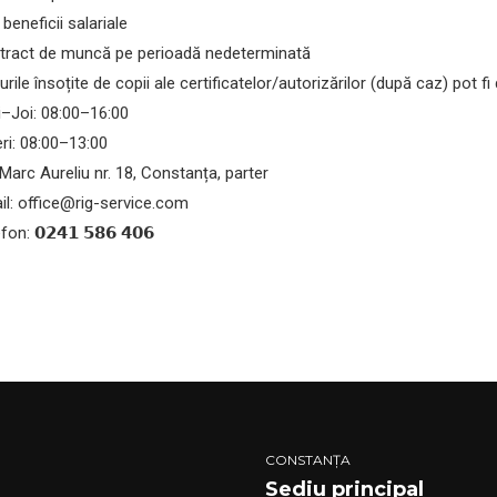
beneficii salariale
ract de muncă pe perioadă nedeterminată
rile însoțite de copii ale certificatelor/autorizărilor (după caz) pot fi
–Joi: 08:00–16:00
ri: 08:00–13:00
 Marc Aureliu nr. 18, Constanța, parter
l: office@rig-service.com
on: 𝟬𝟮𝟰𝟭 𝟱𝟴𝟲 𝟰𝟬𝟲
CONSTANȚA
Sediu principal