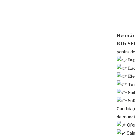
𝗡𝗲 𝗺𝗮̆𝗿
𝗥𝗜𝗚 𝗦
pentru de
𝐈𝐧𝐠
𝐋𝐚̆𝐜
𝐄𝐥𝐞𝐜
𝐓𝐚̂
𝐒𝐮𝐝
𝐒𝐚𝐟
Candidații
de muncă 
Ofer
Sala