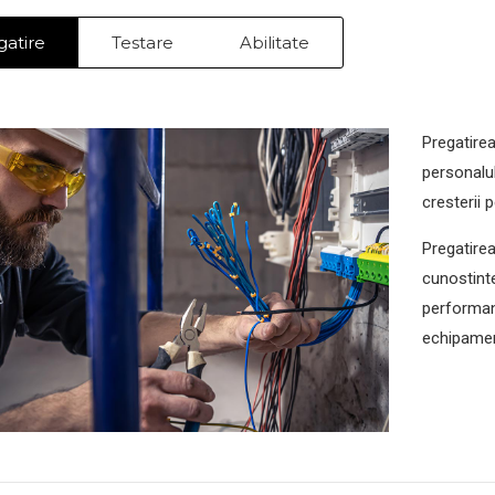
gatire
Testare
Abilitate
Pregatirea
personalu
cresterii 
Pregatirea
cunostinte
performant
echipament