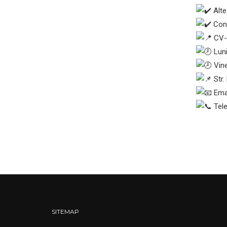
Alte 
Cont
CV-u
Luni
Vine
Str.
Emai
Telef
SITEMAP