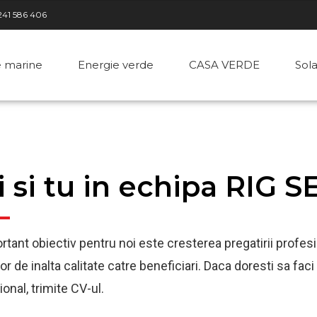
241 586 406
e marine
Energie verde
CASA VERDE
Sol
i si tu in echipa RIG S
tant obiectiv pentru noi este cresterea pregatirii profesion
lor de inalta calitate catre beneficiari. Daca doresti sa fac
ional, trimite CV-ul.